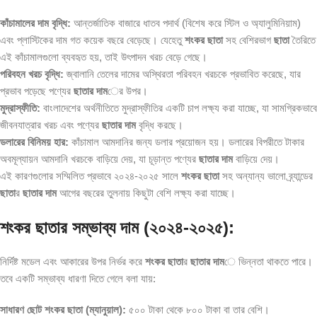
কাঁচামালের দাম বৃদ্ধি:
আন্তর্জাতিক বাজারে ধাতব পদার্থ (বিশেষ করে স্টিল ও অ্যালুমিনিয়াম)
এবং প্লাস্টিকের দাম গত কয়েক বছরে বেড়েছে। যেহেতু
শংকর ছাতা
সহ বেশিরভাগ
ছাতা
তৈরিতে
এই কাঁচামালগুলো ব্যবহৃত হয়, তাই উৎপাদন খরচ বেড়ে গেছে।
পরিবহন খরচ বৃদ্ধি:
জ্বালানি তেলের দামের অস্থিরতা পরিবহন খরচকে প্রভাবিত করেছে, যার
প্রভাব পড়েছে পণ্যের
ছাতার দাম
ের উপর।
মুদ্রাস্ফীতি:
বাংলাদেশের অর্থনীতিতে মুদ্রাস্ফীতির একটি চাপ লক্ষ্য করা যাচ্ছে, যা সামগ্রিকভাবে
জীবনযাত্রার খরচ এবং পণ্যের
ছাতার দাম
বৃদ্ধি করছে।
ডলারের বিনিময় হার:
কাঁচামাল আমদানির জন্য ডলার প্রয়োজন হয়। ডলারের বিপরীতে টাকার
অবমূল্যায়ন আমদানি খরচকে বাড়িয়ে দেয়, যা চূড়ান্ত পণ্যের
ছাতার দাম
বাড়িয়ে দেয়।
এই কারণগুলোর সম্মিলিত প্রভাবে ২০২৪-২০২৫ সালে
শংকর ছাতা
সহ অন্যান্য ভালো ব্র্যান্ডের
ছাতা
র
ছাতার দাম
আগের বছরের তুলনায় কিছুটা বেশি লক্ষ্য করা যাচ্ছে।
শংকর ছাতার সম্ভাব্য দাম (২০২৪-২০২৫):
নির্দিষ্ট মডেল এবং আকারের উপর নির্ভর করে
শংকর ছাতা
র
ছাতার দাম
ে ভিন্নতা থাকতে পারে।
তবে একটি সম্ভাব্য ধারণা দিতে গেলে বলা যায়:
সাধারণ ছোট শংকর ছাতা (ম্যানুয়াল):
৫০০ টাকা থেকে ৮০০ টাকা বা তার বেশি।