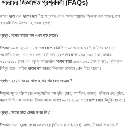
সচরাচর জিজ্ঞাসিত প্রশ্নাবলী (FAQs)
গুগলে
ছাতা
এবং
ছাতার দাম
নিয়ে মানুষজন যেসব প্রশ্ন প্রায়শই জিজ্ঞাসা করে থাকেন, তার
কয়েকটি নিচে উত্তর সহ দেওয়া হলো:
প্রশ্ন : শংকর ছাতার দাম এখন কত চলছে?
উত্তর:
২০২৪-২০২৫ সালে
শংকর ছাতা
র নির্দিষ্ট মডেল ও আকারের উপর নির্ভর করে দাম
পরিবর্তিত হচ্ছে। তবে সাধারণত ছোট আকারের
শংকর ছাতা
৫০০-৮০০ টাকা, মাঝারি
৭০০-১২০০ টাকা এবং বড় বা অটোমেটিক
শংকর ছাতা
৯০০-১৫০০ টাকা বা তারও বেশি দামে
বিক্রি হচ্ছে। সঠিক
ছাতার দাম
জানতে নিকটস্থ দোকানে খোঁজ নিতে পারেন।
প্রশ্ন : ২০২৪-২০২৫ সালে ছাতার দাম কেন বেড়েছে?
উত্তর:
মূলত কাঁচামালের আন্তর্জাতিক দাম বৃদ্ধি (ধাতু, প্লাস্টিক, কাপড়), পরিবহন খরচ বৃদ্ধি,
মুদ্রাস্ফীতি এবং ডলারের বিনিময় হারের কারণে ২০২৪-২০২৫ সালে
ছাতার দাম
কিছুটা বেড়েছে।
প্রশ্ন : ভালো ছাতা চেনার উপায় কি?
উত্তর:
ভালো
ছাতা
র ফ্রেম মজবুত হয় (স্টিলের বা ফাইবারের), কাপড় টেকসই ও জলরোধী