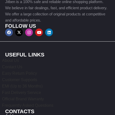
Jitben is a 100% safe and reliable online shopping platform.
We believe in fair dealings, fast, and efficient product delivery.
We offer a large collection of original products at competitive
and affordable prices.
FOLLOW US
USEFUL LINKS
About Us
Contact Us
Easy Return Policy
Customer Supports
EMI (Up to 36 Months)
Fast Delivery Service
Official Brand Warranty
Frequently Asked Questions
CONTACTS