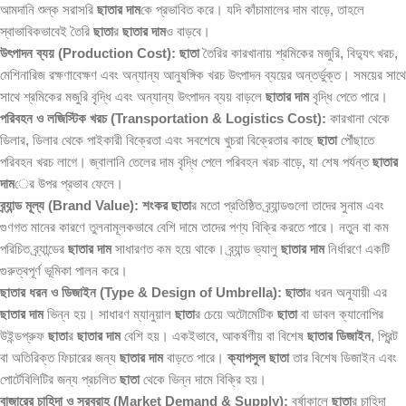
আমদানি শুল্ক সরাসরি
ছাতার দাম
কে প্রভাবিত করে। যদি কাঁচামালের দাম বাড়ে, তাহলে
স্বাভাবিকভাবেই তৈরি
ছাতা
র
ছাতার দাম
ও বাড়বে।
উৎপাদন ব্যয় (Production Cost):
ছাতা
তৈরির কারখানায় শ্রমিকের মজুরি, বিদ্যুৎ খরচ,
মেশিনারিজ রক্ষণাবেক্ষণ এবং অন্যান্য আনুষঙ্গিক খরচ উৎপাদন ব্যয়ের অন্তর্ভুক্ত। সময়ের সাথে
সাথে শ্রমিকের মজুরি বৃদ্ধি এবং অন্যান্য উৎপাদন ব্যয় বাড়লে
ছাতার দাম
বৃদ্ধি পেতে পারে।
পরিবহন ও লজিস্টিক খরচ (Transportation & Logistics Cost):
কারখানা থেকে
ডিলার, ডিলার থেকে পাইকারী বিক্রেতা এবং সবশেষে খুচরা বিক্রেতার কাছে
ছাতা
পৌঁছাতে
পরিবহন খরচ লাগে। জ্বালানি তেলের দাম বৃদ্ধি পেলে পরিবহন খরচ বাড়ে, যা শেষ পর্যন্ত
ছাতার
দাম
ের উপর প্রভাব ফেলে।
ব্র্যান্ড মূল্য (Brand Value):
শংকর ছাতা
র মতো প্রতিষ্ঠিত ব্র্যান্ডগুলো তাদের সুনাম এবং
গুণগত মানের কারণে তুলনামূলকভাবে বেশি দামে তাদের পণ্য বিক্রি করতে পারে। নতুন বা কম
পরিচিত ব্র্যান্ডের
ছাতার দাম
সাধারণত কম হয়ে থাকে। ব্র্যান্ড ভ্যালু
ছাতার দাম
নির্ধারণে একটি
গুরুত্বপূর্ণ ভূমিকা পালন করে।
ছাতার ধরন ও ডিজাইন (Type & Design of Umbrella):
ছাতা
র ধরন অনুযায়ী এর
ছাতার দাম
ভিন্ন হয়। সাধারণ ম্যানুয়াল
ছাতা
র চেয়ে অটোমেটিক
ছাতা
বা ডাবল ক্যানোপির
উইন্ডপ্রুফ
ছাতা
র
ছাতার দাম
বেশি হয়। একইভাবে, আকর্ষণীয় বা বিশেষ
ছাতার ডিজাইন
, প্রিন্ট
বা অতিরিক্ত ফিচারের জন্য
ছাতার দাম
বাড়তে পারে।
ক্যাপসুল ছাতা
তার বিশেষ ডিজাইন এবং
পোর্টেবিলিটির জন্য প্রচলিত
ছাতা
থেকে ভিন্ন দামে বিক্রি হয়।
বাজারের চাহিদা ও সরবরাহ (Market Demand & Supply):
বর্ষাকালে
ছাতা
র চাহিদা