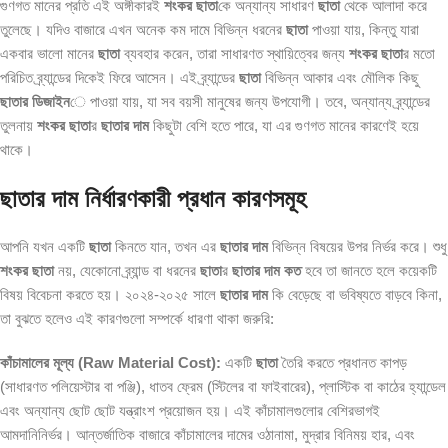
গুণগত মানের প্রতি এই অঙ্গীকারই
শংকর ছাতা
কে অন্যান্য সাধারণ
ছাতা
থেকে আলাদা করে
তুলেছে। যদিও বাজারে এখন অনেক কম দামে বিভিন্ন ধরনের
ছাতা
পাওয়া যায়, কিন্তু যারা
একবার ভালো মানের
ছাতা
ব্যবহার করেন, তারা সাধারণত স্থায়িত্বের জন্য
শংকর ছাতা
র মতো
পরিচিত ব্র্যান্ডের দিকেই ফিরে আসেন। এই ব্র্যান্ডের
ছাতা
বিভিন্ন আকার এবং মৌলিক কিছু
ছাতার ডিজাইন
ে পাওয়া যায়, যা সব বয়সী মানুষের জন্য উপযোগী। তবে, অন্যান্য ব্র্যান্ডের
তুলনায়
শংকর ছাতা
র
ছাতার দাম
কিছুটা বেশি হতে পারে, যা এর গুণগত মানের কারণেই হয়ে
থাকে।
ছাতার দাম নির্ধারণকারী প্রধান কারণসমূহ
আপনি যখন একটি
ছাতা
কিনতে যান, তখন এর
ছাতার দাম
বিভিন্ন বিষয়ের উপর নির্ভর করে। শুধু
শংকর ছাতা
নয়, যেকোনো ব্র্যান্ড বা ধরনের
ছাতা
র
ছাতার দাম কত
হবে তা জানতে হলে কয়েকটি
বিষয় বিবেচনা করতে হয়। ২০২৪-২০২৫ সালে
ছাতার দাম
কি বেড়েছে বা ভবিষ্যতে বাড়বে কিনা,
তা বুঝতে হলেও এই কারণগুলো সম্পর্কে ধারণা থাকা জরুরি:
কাঁচামালের মূল্য (Raw Material Cost):
একটি
ছাতা
তৈরি করতে প্রধানত কাপড়
(সাধারণত পলিয়েস্টার বা পঞ্জি), ধাতব ফ্রেম (স্টিলের বা ফাইবারের), প্লাস্টিক বা কাঠের হ্যান্ডেল
এবং অন্যান্য ছোট ছোট যন্ত্রাংশ প্রয়োজন হয়। এই কাঁচামালগুলোর বেশিরভাগই
আমদানিনির্ভর। আন্তর্জাতিক বাজারে কাঁচামালের দামের ওঠানামা, মুদ্রার বিনিময় হার, এবং