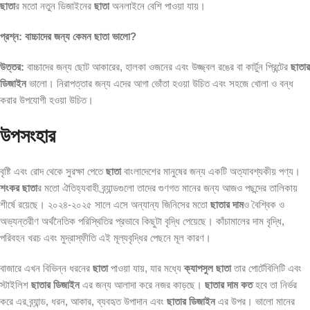
ছাতা
র মতো নতুন ডিজাইনের
ছাতা
অনলাইনে বেশি পাওয়া যায়।
প্রশ্ন: বাচ্চাদের জন্য কেমন ছাতা ভালো?
উত্তর:
বাচ্চাদের জন্য ছোট আকারের, হালকা ওজনের এবং উজ্জ্বল রঙের বা কার্টুন প্রিন্টের
ছাতার
ডিজাইন
ভালো। নিরাপত্তার জন্য এদের আগা ভোঁতা হওয়া উচিত এবং সহজে খোলা ও বন্ধ
করার উপযোগী হওয়া উচিত।
উপসংহার
বৃষ্টি এবং রোদ থেকে সুরক্ষা পেতে
ছাতা
বাংলাদেশের মানুষের জন্য একটি অত্যাবশ্যকীয় পণ্য।
শংকর ছাতা
র মতো ঐতিহ্যবাহী ব্র্যান্ডগুলো তাদের গুণগত মানের জন্য আজও পছন্দের তালিকায়
শীর্ষে রয়েছে। ২০২৪-২০২৫ সালে এসে অন্যান্য জিনিসের মতো
ছাতার দাম
ও বৈশ্বিক ও
অভ্যন্তরীণ অর্থনৈতিক পরিস্থিতির প্রভাবে কিছুটা বৃদ্ধি পেয়েছে। কাঁচামালের দাম বৃদ্ধি,
পরিবহন খরচ এবং মুদ্রাস্ফীতি এই মূল্যবৃদ্ধির পেছনে মূল কারণ।
বাজারে এখন বিভিন্ন ধরনের
ছাতা
পাওয়া যায়, যার মধ্যে
ক্যাপসুল ছাতা
তার পোর্টেবিলিটি এবং
স্টাইলিশ
ছাতার ডিজাইন
এর জন্য আলাদা করে নজর কাড়ছে।
ছাতার দাম কত
হবে তা নির্ভর
করে এর ব্র্যান্ড, ধরন, আকার, ব্যবহৃত উপাদান এবং
ছাতার ডিজাইন
এর উপর। ভালো মানের