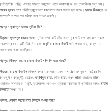
(পলিয়েস্টার, পঞ্জি), সেলাই মজবুত, হ্যান্ডেল ধরতে আরামদায়ক এবং মেকানিজম মসৃণ হয়।
শংকর ছাতা
র মতো পরিচিত ব্র্যান্ডগুলো সাধারণত ভালো মানের হয়ে থাকে।
ছাতার ডিজাইন
এর
পাশাপাশি গুণগত মান পরীক্ষা করে নেওয়া জরুরি।
প্রশ্ন : ক্যাপসুল ছাতার সুবিধা কি?
উত্তর:
ক্যাপসুল ছাতা
র প্রধান সুবিধা হলো এটি ভাঁজ করলে খুব ছোট হয়ে যায় এবং সহজে
বহনযোগ্য হয়। এটি স্টাইলিশ এবং আধুনিক
ছাতার ডিজাইন
ে পাওয়া যায়, যা ফ্যাশন
সচেতনদের কাছে জনপ্রিয়।
প্রশ্ন: বিভিন্ন ধরণের ছাতার ডিজাইন কি কি হতে পারে?
উত্তর:
ছাতার ডিজাইন
বিভিন্ন রকম হতে পারে, যেমন – সাধারণ ম্যানুয়াল, অটোমেটিক
(একমুখী বা দ্বিমুখী), ফোল্ডিং,
ক্যাপসুল ছাতা
, স্টিক
ছাতা
, গলফ
ছাতা
, বাচ্চাদের
ছাতা
।
এছাড়াও কাপড়ের রং, প্রিন্ট, হ্যান্ডেলের ধরণ এবং ফ্রেমের আকারের উপর ভিত্তি করেও
ছাতার
ডিজাইন
ভিন্ন হয়।
প্রশ্ন: কোথায় ভালো ছাতা কিনতে পাওয়া যায়?