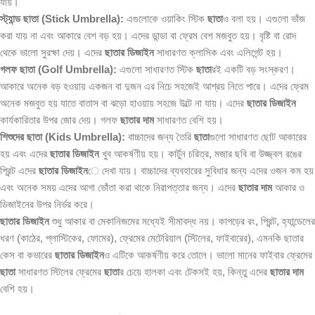
যায়।
স্ট্যান্ড ছাতা (Stick Umbrella):
এগুলোকে ওয়াকিং স্টিক
ছাতা
ও বলা হয়। এগুলো ভাঁজ
করা যায় না এবং আকারে বেশ বড় হয়। এদের ডান্ডা বা ফ্রেম বেশ মজবুত হয়। বৃষ্টি বা রোদ
থেকে ভালো সুরক্ষা দেয়। এদের
ছাতার ডিজাইন
সাধারণত ক্লাসিক এবং এলিগেন্ট হয়।
গলফ ছাতা (Golf Umbrella):
এগুলো সাধারণত স্টিক
ছাতা
রই একটি বড় সংস্করণ।
আকারে অনেক বড় হওয়ায় একজন বা দুজন এর নিচে সহজেই আশ্রয় নিতে পারে। এদের ফ্রেম
অনেক মজবুত হয় যাতে বাতাস বা ঝড়ো হাওয়ায় সহজে উল্টে না যায়। এদের
ছাতার ডিজাইন
কার্যকারিতার উপর জোর দেয়। গলফ
ছাতার দাম
সাধারণত বেশি হয়।
শিশুদের ছাতা (Kids Umbrella):
বাচ্চাদের জন্য তৈরি
ছাতা
গুলো সাধারণত ছোট আকারের
হয় এবং এদের
ছাতার ডিজাইন
খুব আকর্ষণীয় হয়। কার্টুন চরিত্র, মজার ছবি বা উজ্জ্বল রঙের
প্রিন্ট এদের
ছাতার ডিজাইন
ে দেখা যায়। বাচ্চাদের ব্যবহারের সুবিধার জন্য এদের ওজন কম হয়
এবং অনেক সময় এদের আগা ভোঁতা করা থাকে নিরাপত্তার জন্য। এদের
ছাতার দাম
আকার ও
ডিজাইনের উপর নির্ভর করে।
ছাতার ডিজাইন
শুধু আকার বা মেকানিজমের মধ্যেই সীমাবদ্ধ নয়। কাপড়ের রং, প্রিন্ট, হ্যান্ডেলের
ধরণ (কাঠের, প্লাস্টিকের, ফোমের), ফ্রেমের মেটেরিয়াল (স্টিলের, ফাইবারের), এমনকি ছাতার
কেস বা কভারের
ছাতার ডিজাইন
ও এটিকে আকর্ষণীয় করে তোলে। ভালো মানের ফাইবার ফ্রেমের
ছাতা
সাধারণত স্টিলের ফ্রেমের
ছাতা
র চেয়ে হালকা এবং টেকসই হয়, কিন্তু এদের
ছাতার দাম
বেশি হয়।