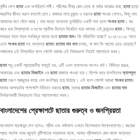
বৃষ্টির দেশে
ছাতা
এক অপরিহার্য সঙ্গী। গ্রীষ্মের তীব্র রোদ হোক বা বর্ষার অঝোর ধারা,
ছাতা
ছাড়া
বাঙালির জীবন অচল বললেই চলে। বাজারে নানা ব্র্যান্ড ও ধরনের
ছাতা
পাওয়া গেলেও, কিছু নাম
আমাদের মনে গেঁথে আছে। তার মধ্যে অন্যতম সুপরিচিত একটি নাম হলো
শংকর ছাতা
। বহু
বছর ধরে বিশ্বস্ততা ও গুণের প্রতীক হিসেবে বিবেচিত হয়ে আসছে এই ব্র্যান্ডের
ছাতা
। কিন্তু
সময়ের সাথে সাথে সবকিছুর দামের মতো
ছাতার দাম
ও কি পরিবর্তিত হচ্ছে? ২০২৪-২০২৫ সালে
এসে
শংকর ছাতা
সহ অন্যান্য
ছাতা
র
ছাতার দাম কত
চলছে, বা দাম কি আগের চেয়ে বেড়েছে?
আজকের এই বিস্তারিত ব্লগ পোস্টে আমরা এই বিষয়গুলো নিয়েই আলোচনা করব।
ছাতা
শুধু একটি প্রয়োজনীয় বস্তুই নয়, এটি এখন ফ্যাশনের অংশও বটে। বিভিন্ন রঙের,
আকারের এবং
ছাতার ডিজাইন
এর
ছাতা
বাজারে পাওয়া যায়। বিশেষ করে হালফিলের
ক্যাপসুল
ছাতা
তরুণ প্রজন্মের কাছে বেশ জনপ্রিয় হয়ে উঠেছে। এই ব্লগ পোস্টে আমরা
শংকর ছাতা
র
দামের আপডেটের পাশাপাশি বিভিন্ন ধরনের
ছাতা
, তাদের
ছাতার ডিজাইন
এবং
ছাতার দাম
নির্ধারণকারী বিষয়গুলো নিয়ে আলোকপাত করব।
বাংলাদেশের প্রেক্ষাপটে ছাতার গুরুত্ব ও জনপ্রিয়তা
বাংলাদেশ ষড়ঋতুর দেশ হলেও, গ্রীষ্ম এবং বর্ষাকাল এখানে বিশেষভাবে উল্লেখযোগ্য। বছরের
প্রায় অর্ধেক সময় জুড়েই বৃষ্টিপাতের সম্ভাবনা থাকে, আবার গ্রীষ্মকালে রোদ থাকে অত্যন্ত