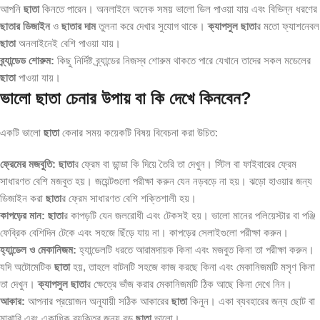
আপনি
ছাতা
কিনতে পারেন। অনলাইনে অনেক সময় ভালো ডিল পাওয়া যায় এবং বিভিন্ন ধরণের
ছাতার ডিজাইন
ও
ছাতার দাম
তুলনা করে দেখার সুযোগ থাকে।
ক্যাপসুল ছাতা
র মতো ফ্যাশনেবল
ছাতা
অনলাইনেই বেশি পাওয়া যায়।
ব্র্যান্ডেড শোরুম:
কিছু নির্দিষ্ট ব্র্যান্ডের নিজস্ব শোরুম থাকতে পারে যেখানে তাদের সকল মডেলের
ছাতা
পাওয়া যায়।
ভালো ছাতা চেনার উপায় বা কি দেখে কিনবেন?
একটি ভালো
ছাতা
কেনার সময় কয়েকটি বিষয় বিবেচনা করা উচিত:
ফ্রেমের মজবুতি:
ছাতা
র ফ্রেম বা ডান্ডা কি দিয়ে তৈরি তা দেখুন। স্টিল বা ফাইবারের ফ্রেম
সাধারণত বেশি মজবুত হয়। জয়েন্টগুলো পরীক্ষা করুন যেন নড়বড়ে না হয়। ঝড়ো হাওয়ার জন্য
ডিজাইন করা
ছাতা
র ফ্রেম সাধারণত বেশি শক্তিশালী হয়।
কাপড়ের মান:
ছাতা
র কাপড়টি যেন জলরোধী এবং টেকসই হয়। ভালো মানের পলিয়েস্টার বা পঞ্জি
ফেব্রিক বেশিদিন টেকে এবং সহজে ছিঁড়ে যায় না। কাপড়ের সেলাইগুলো পরীক্ষা করুন।
হ্যান্ডেল ও মেকানিজম:
হ্যান্ডেলটি ধরতে আরামদায়ক কিনা এবং মজবুত কিনা তা পরীক্ষা করুন।
যদি অটোমেটিক
ছাতা
হয়, তাহলে বাটনটি সহজে কাজ করছে কিনা এবং মেকানিজমটি মসৃণ কিনা
তা দেখুন।
ক্যাপসুল ছাতা
র ক্ষেত্রে ভাঁজ করার মেকানিজমটি ঠিক আছে কিনা দেখে নিন।
আকার:
আপনার প্রয়োজন অনুযায়ী সঠিক আকারের
ছাতা
কিনুন। একা ব্যবহারের জন্য ছোট বা
মাঝারি এবং একাধিক ব্যক্তির জন্য বড়
ছাতা
ভালো।