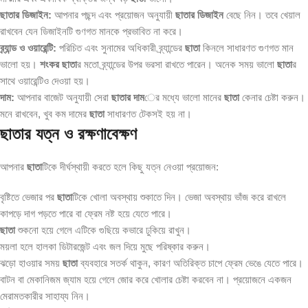
ছাতার ডিজাইন:
আপনার পছন্দ এবং প্রয়োজন অনুযায়ী
ছাতার ডিজাইন
বেছে নিন। তবে খেয়াল
রাখবেন যেন ডিজাইনটি গুণগত মানকে প্রভাবিত না করে।
ব্র্যান্ড ও ওয়ারেন্টি:
পরিচিত এবং সুনামের অধিকারী ব্র্যান্ডের
ছাতা
কিনলে সাধারণত গুণগত মান
ভালো হয়।
শংকর ছাতা
র মতো ব্র্যান্ডের উপর ভরসা রাখতে পারেন। অনেক সময় ভালো
ছাতা
র
সাথে ওয়ারেন্টিও দেওয়া হয়।
দাম:
আপনার বাজেট অনুযায়ী সেরা
ছাতার দাম
ের মধ্যে ভালো মানের
ছাতা
কেনার চেষ্টা করুন।
মনে রাখবেন, খুব কম দামের
ছাতা
সাধারণত টেকসই হয় না।
ছাতার যত্ন ও রক্ষণাবেক্ষণ
আপনার
ছাতা
টিকে দীর্ঘস্থায়ী করতে হলে কিছু যত্ন নেওয়া প্রয়োজন:
বৃষ্টিতে ভেজার পর
ছাতা
টিকে খোলা অবস্থায় শুকাতে দিন। ভেজা অবস্থায় ভাঁজ করে রাখলে
কাপড়ে দাগ পড়তে পারে বা ফ্রেম নষ্ট হয়ে যেতে পারে।
ছাতা
শুকনো হয়ে গেলে এটিকে গুছিয়ে কভারে ঢুকিয়ে রাখুন।
ময়লা হলে হালকা ডিটারজেন্ট এবং জল দিয়ে মুছে পরিষ্কার করুন।
ঝড়ো হাওয়ার সময়
ছাতা
ব্যবহারে সতর্ক থাকুন, কারণ অতিরিক্ত চাপে ফ্রেম ভেঙে যেতে পারে।
বাটন বা মেকানিজম জ্যাম হয়ে গেলে জোর করে খোলার চেষ্টা করবেন না। প্রয়োজনে একজন
মেরামতকারীর সাহায্য নিন।