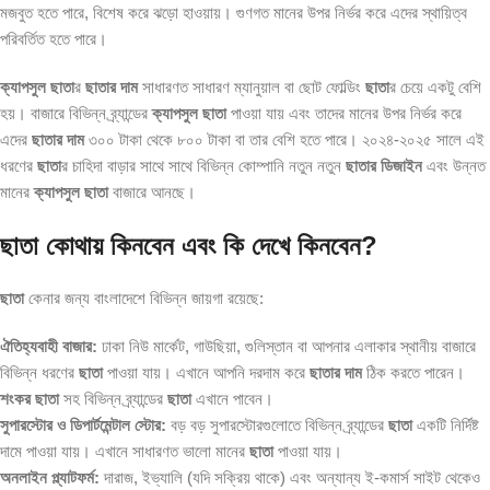
মজবুত হতে পারে, বিশেষ করে ঝড়ো হাওয়ায়। গুণগত মানের উপর নির্ভর করে এদের স্থায়িত্ব
পরিবর্তিত হতে পারে।
ক্যাপসুল ছাতা
র
ছাতার দাম
সাধারণত সাধারণ ম্যানুয়াল বা ছোট ফোল্ডিং
ছাতা
র চেয়ে একটু বেশি
হয়। বাজারে বিভিন্ন ব্র্যান্ডের
ক্যাপসুল ছাতা
পাওয়া যায় এবং তাদের মানের উপর নির্ভর করে
এদের
ছাতার দাম
৩০০ টাকা থেকে ৮০০ টাকা বা তার বেশি হতে পারে। ২০২৪-২০২৫ সালে এই
ধরণের
ছাতা
র চাহিদা বাড়ার সাথে সাথে বিভিন্ন কোম্পানি নতুন নতুন
ছাতার ডিজাইন
এবং উন্নত
মানের
ক্যাপসুল ছাতা
বাজারে আনছে।
ছাতা কোথায় কিনবেন এবং কি দেখে কিনবেন?
ছাতা
কেনার জন্য বাংলাদেশে বিভিন্ন জায়গা রয়েছে:
ঐতিহ্যবাহী বাজার:
ঢাকা নিউ মার্কেট, গাউছিয়া, গুলিস্তান বা আপনার এলাকার স্থানীয় বাজারে
বিভিন্ন ধরণের
ছাতা
পাওয়া যায়। এখানে আপনি দরদাম করে
ছাতার দাম
ঠিক করতে পারেন।
শংকর ছাতা
সহ বিভিন্ন ব্র্যান্ডের
ছাতা
এখানে পাবেন।
সুপারস্টোর ও ডিপার্টমেন্টাল স্টোর:
বড় বড় সুপারস্টোরগুলোতে বিভিন্ন ব্র্যান্ডের
ছাতা
একটি নির্দিষ্ট
দামে পাওয়া যায়। এখানে সাধারণত ভালো মানের
ছাতা
পাওয়া যায়।
অনলাইন প্ল্যাটফর্ম:
দারাজ, ইভ্যালি (যদি সক্রিয় থাকে) এবং অন্যান্য ই-কমার্স সাইট থেকেও