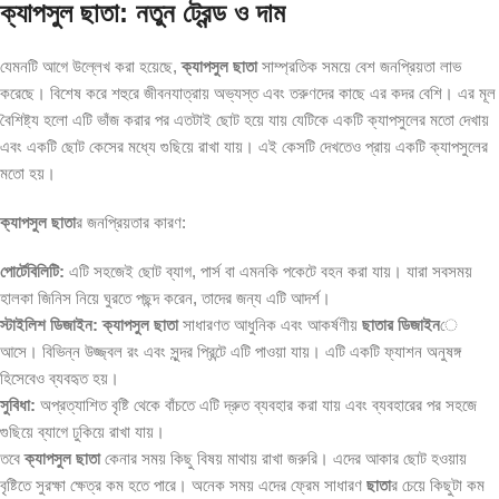
ক্যাপসুল ছাতা: নতুন ট্রেন্ড ও দাম
যেমনটি আগে উল্লেখ করা হয়েছে,
ক্যাপসুল ছাতা
সাম্প্রতিক সময়ে বেশ জনপ্রিয়তা লাভ
করেছে। বিশেষ করে শহুরে জীবনযাত্রায় অভ্যস্ত এবং তরুণদের কাছে এর কদর বেশি। এর মূল
বৈশিষ্ট্য হলো এটি ভাঁজ করার পর এতটাই ছোট হয়ে যায় যেটিকে একটি ক্যাপসুলের মতো দেখায়
এবং একটি ছোট কেসের মধ্যে গুছিয়ে রাখা যায়। এই কেসটি দেখতেও প্রায় একটি ক্যাপসুলের
মতো হয়।
ক্যাপসুল ছাতা
র জনপ্রিয়তার কারণ:
পোর্টেবিলিটি:
এটি সহজেই ছোট ব্যাগ, পার্স বা এমনকি পকেটে বহন করা যায়। যারা সবসময়
হালকা জিনিস নিয়ে ঘুরতে পছন্দ করেন, তাদের জন্য এটি আদর্শ।
স্টাইলিশ ডিজাইন:
ক্যাপসুল ছাতা
সাধারণত আধুনিক এবং আকর্ষণীয়
ছাতার ডিজাইন
ে
আসে। বিভিন্ন উজ্জ্বল রং এবং সুন্দর প্রিন্টে এটি পাওয়া যায়। এটি একটি ফ্যাশন অনুষঙ্গ
হিসেবেও ব্যবহৃত হয়।
সুবিধা:
অপ্রত্যাশিত বৃষ্টি থেকে বাঁচতে এটি দ্রুত ব্যবহার করা যায় এবং ব্যবহারের পর সহজে
গুছিয়ে ব্যাগে ঢুকিয়ে রাখা যায়।
তবে
ক্যাপসুল ছাতা
কেনার সময় কিছু বিষয় মাথায় রাখা জরুরি। এদের আকার ছোট হওয়ায়
বৃষ্টিতে সুরক্ষা ক্ষেত্র কম হতে পারে। অনেক সময় এদের ফ্রেম সাধারণ
ছাতা
র চেয়ে কিছুটা কম