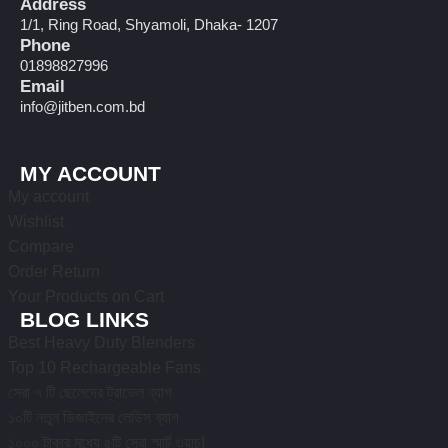
Address
1/1, Ring Road, Shyamoli, Dhaka- 1207
Phone
01898827996
Email
info@jitben.com.bd
MY ACCOUNT
My account
Wishlist
Compare
Order Return
Your Products on Cart
BLOG LINKS
Best Heavy Duty Blenders
Top 10 Rechargeable Fans
সেরা ৭ টি ছেলেদের ট্রাভেল ব্যাগ
১০টি নতুন ডিজাইনের লেডিস ব্যাগ
১০০০ টাকার মধ্যে ৫টি সেরা স্মার্ট ওয়াচ!