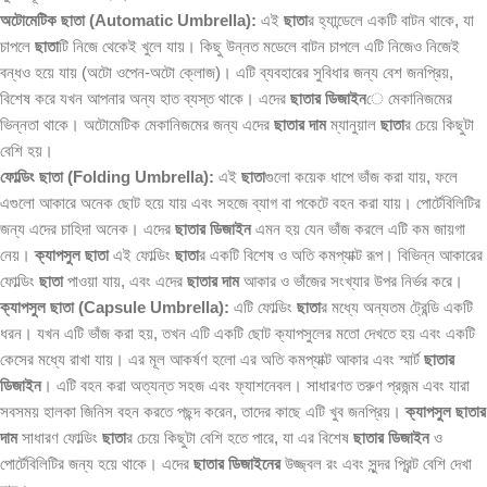
অটোমেটিক ছাতা (Automatic Umbrella):
এই
ছাতা
র হ্যান্ডেলে একটি বাটন থাকে, যা
চাপলে
ছাতা
টি নিজে থেকেই খুলে যায়। কিছু উন্নত মডেলে বাটন চাপলে এটি নিজেও নিজেই
বন্ধও হয়ে যায় (অটো ওপেন-অটো ক্লোজ)। এটি ব্যবহারের সুবিধার জন্য বেশ জনপ্রিয়,
বিশেষ করে যখন আপনার অন্য হাত ব্যস্ত থাকে। এদের
ছাতার ডিজাইন
ে মেকানিজমের
ভিন্নতা থাকে। অটোমেটিক মেকানিজমের জন্য এদের
ছাতার দাম
ম্যানুয়াল
ছাতা
র চেয়ে কিছুটা
বেশি হয়।
ফোল্ডিং ছাতা (Folding Umbrella):
এই
ছাতা
গুলো কয়েক ধাপে ভাঁজ করা যায়, ফলে
এগুলো আকারে অনেক ছোট হয়ে যায় এবং সহজে ব্যাগ বা পকেটে বহন করা যায়। পোর্টেবিলিটির
জন্য এদের চাহিদা অনেক। এদের
ছাতার ডিজাইন
এমন হয় যেন ভাঁজ করলে এটি কম জায়গা
নেয়।
ক্যাপসুল ছাতা
এই ফোল্ডিং
ছাতা
র একটি বিশেষ ও অতি কমপ্যাক্ট রূপ। বিভিন্ন আকারের
ফোল্ডিং
ছাতা
পাওয়া যায়, এবং এদের
ছাতার দাম
আকার ও ভাঁজের সংখ্যার উপর নির্ভর করে।
ক্যাপসুল ছাতা (Capsule Umbrella):
এটি ফোল্ডিং
ছাতা
র মধ্যে অন্যতম ট্রেন্ডি একটি
ধরন। যখন এটি ভাঁজ করা হয়, তখন এটি একটি ছোট ক্যাপসুলের মতো দেখতে হয় এবং একটি
কেসের মধ্যে রাখা যায়। এর মূল আকর্ষণ হলো এর অতি কমপ্যাক্ট আকার এবং স্মার্ট
ছাতার
ডিজাইন
। এটি বহন করা অত্যন্ত সহজ এবং ফ্যাশনেবল। সাধারণত তরুণ প্রজন্ম এবং যারা
সবসময় হালকা জিনিস বহন করতে পছন্দ করেন, তাদের কাছে এটি খুব জনপ্রিয়।
ক্যাপসুল
ছাতার
দাম
সাধারণ ফোল্ডিং
ছাতা
র চেয়ে কিছুটা বেশি হতে পারে, যা এর বিশেষ
ছাতার ডিজাইন
ও
পোর্টেবিলিটির জন্য হয়ে থাকে। এদের
ছাতার ডিজাইনের
উজ্জ্বল রং এবং সুন্দর প্রিন্ট বেশি দেখা