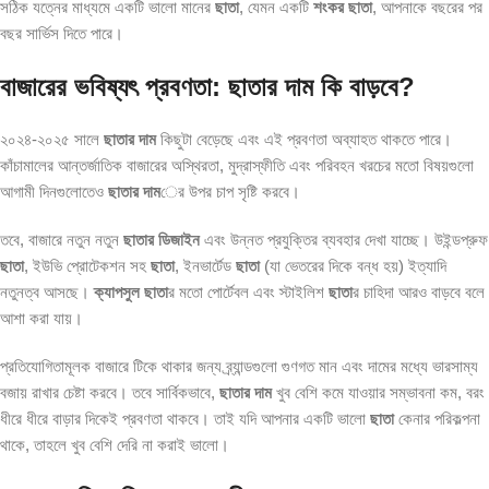
সঠিক যত্নের মাধ্যমে একটি ভালো মানের
ছাতা
, যেমন একটি
শংকর ছাতা
, আপনাকে বছরের পর
বছর সার্ভিস দিতে পারে।
বাজারের ভবিষ্যৎ প্রবণতা: ছাতার দাম কি বাড়বে?
২০২৪-২০২৫ সালে
ছাতার দাম
কিছুটা বেড়েছে এবং এই প্রবণতা অব্যাহত থাকতে পারে।
কাঁচামালের আন্তর্জাতিক বাজারের অস্থিরতা, মুদ্রাস্ফীতি এবং পরিবহন খরচের মতো বিষয়গুলো
আগামী দিনগুলোতেও
ছাতার দাম
ের উপর চাপ সৃষ্টি করবে।
তবে, বাজারে নতুন নতুন
ছাতার ডিজাইন
এবং উন্নত প্রযুক্তির ব্যবহার দেখা যাচ্ছে। উইন্ডপ্রুফ
ছাতা
, ইউভি প্রোটেকশন সহ
ছাতা
, ইনভার্টেড
ছাতা
(যা ভেতরের দিকে বন্ধ হয়) ইত্যাদি
নতুনত্ব আসছে।
ক্যাপসুল ছাতা
র মতো পোর্টেবল এবং স্টাইলিশ
ছাতা
র চাহিদা আরও বাড়বে বলে
আশা করা যায়।
প্রতিযোগিতামূলক বাজারে টিকে থাকার জন্য ব্র্যান্ডগুলো গুণগত মান এবং দামের মধ্যে ভারসাম্য
বজায় রাখার চেষ্টা করবে। তবে সার্বিকভাবে,
ছাতার দাম
খুব বেশি কমে যাওয়ার সম্ভাবনা কম, বরং
ধীরে ধীরে বাড়ার দিকেই প্রবণতা থাকবে। তাই যদি আপনার একটি ভালো
ছাতা
কেনার পরিকল্পনা
থাকে, তাহলে খুব বেশি দেরি না করাই ভালো।