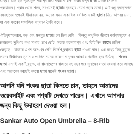
তীব্র। এই দুই প্রতিকূল পরিস্থিতিতে শরীরকে রক্ষা করার জন্য
ছাতা
একটি মৌলিক
প্রয়োজন। গ্রাম থেকে শহর, সবখানেই
ছাতা
র ব্যবহার চোখে পড়ার মতো। এটি শুধু ব্যক্তিগত
ব্যবহারের মধ্যেই সীমাবদ্ধ নয়, অনেক সময় একাধিক ব্যক্তি একই
ছাতা
র নিচে আশ্রয় নেন,
যা এক ধরনের সামাজিক বন্ধনও তৈরি করে।
ঐতিহ্যগতভাবে, বড় এবং মজবুত
ছাতা
র চল ছিল বেশি। কিন্তু আধুনিক জীবনে কর্মব্যস্ততা ও
চলাচলের সুবিধার কথা মাথায় রেখে ছোট, সহজে বহনযোগ্য এবং স্টাইলিশ
ছাতা
র চাহিদা
বেড়েছে। বাজারে এখন অসংখ্য দেশি-বিদেশি ব্র্যান্ডের
ছাতা
পাওয়া যায়। এর মধ্যে কিছু ব্র্যান্ড
তাদের দীর্ঘদিনের সুনাম ও গুণগত মানের কারণে মানুষের আস্থার প্রতীক হয়ে উঠেছে।
শংকর
ছাতা
এমনই একটি ব্র্যান্ড, যা বাংলাদেশের বাজারে বহু বছর ধরে সুনামের সাথে ব্যবসা করে আসছে
এবং অনেকের কাছেই ভালো
ছাতা
মানেই
শংকর ছাতা
।
আপনি যদি শংকর ছাতা কিনতে চান, তাহলে আমাদের
ওয়েবসাইট এবং পণ্যটি দেখতে পারেন। এখানে আপনার
জন্য কিছু উদাহরণ দেওয়া হল।
Sankar Auto Open Umbrella – 8-Rib