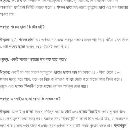
উত্তর:
ভালো
ছাতা
কিনতে আপনি ঐতিহ্যবাহী বাজার, সুপারস্টোর, ডিপার্টমেন্টাল স্টোর বা
অনলাইন প্ল্যাটফর্ম ভিজিট করতে পারেন।
শংকর ছাতা
সহ ভালো ব্র্যান্ডের
ছাতা
এই সব জায়গায়
পাওয়া যায়।
প্রশ্ন: শংকর ছাতা কি টেকসই?
উত্তর:
হ্যাঁ,
শংকর ছাতা
তার গুণগত মান এবং মজবুত গঠনের জন্য পরিচিত। সঠিক যত্ন নিলে
একটি
শংকর ছাতা
অনেক বছর টেকসই হতে পারে।
প্রশ্ন: একটি সাধারণ ছাতার দাম কত হতে পারে?
উত্তর:
একটি সাধারণ মানের ম্যানুয়াল
ছাতা
র
ছাতার দাম
সাধারণত ২৫০ টাকা থেকে ৫০০
টাকার মধ্যে হতে পারে, তবে এর নিচে বা উপরেও পাওয়া যেতে পারে মানের উপর নির্ভর করে।
ব্র্যান্ড এবং
ছাতার ডিজাইন
ভেদে দামের ব্যাপক পার্থক্য দেখা যায়।
প্রশ্ন: অনলাইনে ছাতা কেনা কি লাভজনক?
উত্তর:
অনলাইনে
ছাতা
কিনলে বিভিন্ন ধরণের
ছাতা
এবং
ছাতার ডিজাইন
দেখার সুযোগ থাকে
এবং দাম তুলনা করা সহজ হয়। অনেক সময় ডিসকাউন্ট বা ভালো ডিল পাওয়া যায়, যা লাভজনক
হতে পারে। তবে পণ্য হাতে পাওয়ার আগে গুণগত মান যাচাই করার সুযোগ থাকে না।
ক্যাপসুল