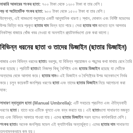
মাঝারি আকারের শংকর ছাতা:
৭০০ টাকা থেকে ১২০০ টাকা বা তার বেশি।
বড় বা অটোমেটিক শংকর ছাতা:
৯০০ টাকা থেকে ১৫০০ টাকা বা তার বেশি।
উল্লেখ্য, এই দামগুলো শুধুমাত্র একটি আনুমানিক ধারণা। স্থান, দোকান এবং নির্দিষ্ট মডেলের
উপর ভিত্তি করে প্রকৃত
ছাতার দাম
ভিন্ন হতে পারে। সেরা
ছাতার দাম
জানতে হলে আপনার
নিকটস্থ বাজারে খোঁজ খবর নেওয়া বা অনলাইন প্ল্যাটফর্মগুলো চেক করা ভালো।
বিভিন্ন ধরনের ছাতা ও তাদের ডিজাইন (ছাতার ডিজাইন)
বাজার এখন বিভিন্ন ধরনের
ছাতা
য় ভরপুর, যা বিভিন্ন প্রয়োজন ও পছন্দের কথা মাথায় রেখে তৈরি
করা হয়েছে। প্রতিটি
ছাতা
রই নিজস্ব কিছু বৈশিষ্ট্য এবং
ছাতার ডিজাইন
রয়েছে যা সেটিকে
অন্যদের থেকে আলাদা করে।
ছাতার দাম
ও এই ডিজাইন ও বৈশিষ্ট্যের উপর অনেকাংশে নির্ভর
করে। চলুন কয়েকটি জনপ্রিয় ধরণের
ছাতা
এবং তাদের
ছাতার ডিজাইন
নিয়ে আলোচনা করা
যাক:
সাধারণ ম্যানুয়াল ছাতা (Manual Umbrella):
এটি সবচেয়ে প্রচলিত এবং ঐতিহ্যবাহী
ধরণের
ছাতা
। হাতে ধরে এটিকে খুলতে এবং বন্ধ করতে হয়। এই
ছাতা
গুলো সাধারণত মজবুত
হয় এবং বিভিন্ন আকারে পাওয়া যায়। এদের
ছাতার ডিজাইন
সরল হলেও কার্যকারিতা বেশি।
শংকর ছাতা
র অনেক জনপ্রিয় মডেল এই ক্যাটাগরির অন্তর্ভুক্ত। এদের
ছাতার দাম
সাধারণত
তুলনামূলকভাবে কম হয়।