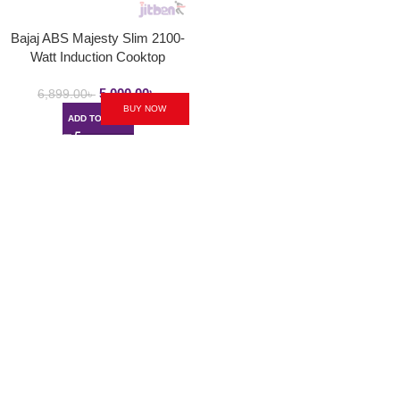
Bajaj ABS Majesty Slim 2100-
Watt Induction Cooktop
5,000.00
৳
6,899.00
৳
BUY NOW
ADD TO CART