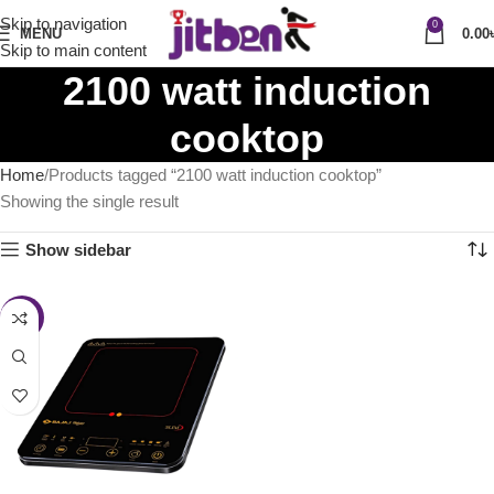
Skip to navigation
0
MENU
0.00
Skip to main content
2100 watt induction
cooktop
Home
Products tagged “2100 watt induction cooktop”
Showing the single result
Show sidebar
-28%