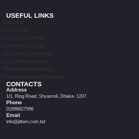
USEFUL LINKS
About Us
Contact Us
Easy Return Policy
Customer Supports
EMI (Up to 36 Months)
Fast Delivery Service
Official Brand Warranty
Frequently Asked Questions
CONTACTS
Address
1/1, Ring Road, Shyamoli, Dhaka- 1207
Phone
01898827996
Email
info@jitben.com.bd