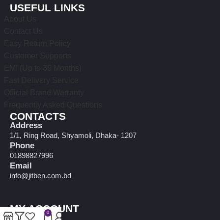
USEFUL LINKS
About Us
Contact Us
Easy Return Policy
Customer Supports
EMI (Up to 36 Months)
Fast Delivery Service
Official Brand Warranty
Frequently Asked Questions
CONTACTS
Address
1/1, Ring Road, Shyamoli, Dhaka- 1207
Phone
01898827996
Email
info@jitben.com.bd
MY ACCOUNT
0
My account