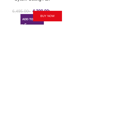
4,300.00
৳
6,495.00
৳
BUY NOW
ADD TO CART