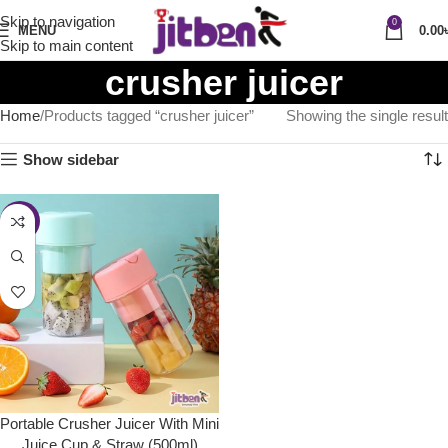
Skip to navigation
0
MENU
0.00
Skip to main content
crusher juicer
Home
Products tagged “crusher juicer”
Showing the single result
Show sidebar
-47%
Portable Crusher Juicer With Mini
Juice Cup & Straw (500ml)