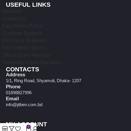
USEFUL LINKS
About Us
Contact Us
Easy Return Policy
Customer Supports
EMI (Up to 36 Months)
Fast Delivery Service
Official Brand Warranty
Frequently Asked Questions
CONTACTS
Address
1/1, Ring Road, Shyamoli, Dhaka- 1207
Phone
01898827996
Email
info@jitben.com.bd
MY ACCOUNT
0
My account