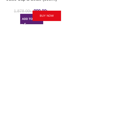
999.00
৳
1,878.00
৳
BUY NOW
ADD TO CART