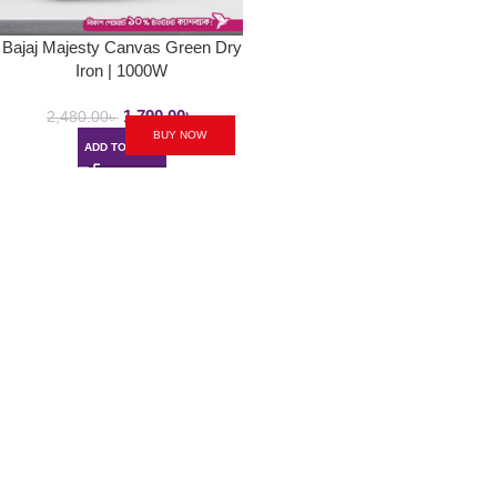
Bajaj Majesty Canvas Green Dry
Iron | 1000W
1,790.00
৳
2,480.00
৳
BUY NOW
ADD TO CART