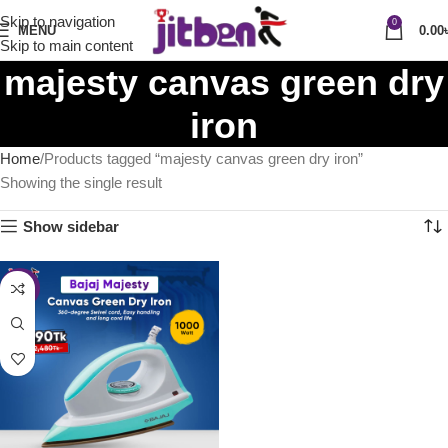
Skip to navigation
0
MENU
0.00
Skip to main content
majesty canvas green dry
iron
Home
Products tagged “majesty canvas green dry iron”
Showing the single result
Show sidebar
-28%