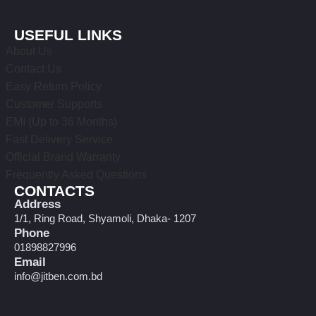
USEFUL LINKS
About Us
Contact Us
Easy Return Policy
Customer Supports
EMI (Up to 36 Months)
Fast Delivery Service
Official Brand Warranty
Frequently Asked Questions
CONTACTS
Address
1/1, Ring Road, Shyamoli, Dhaka- 1207
Phone
01898827996
Email
info@jitben.com.bd