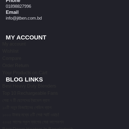
Phone
01898827996
Email
info@jitben.com.bd
MY ACCOUNT
My account
Wishlist
Compare
Order Return
Your Products on Cart
BLOG LINKS
Best Heavy Duty Blenders
Top 10 Rechargeable Fans
সেরা ৭ টি ছেলেদের ট্রাভেল ব্যাগ
১০টি নতুন ডিজাইনের লেডিস ব্যাগ
১০০০ টাকার মধ্যে ৫টি সেরা স্মার্ট ওয়াচ!
২০২৫ সালের স্কুল ব্যাগের সেরা কালেকশন