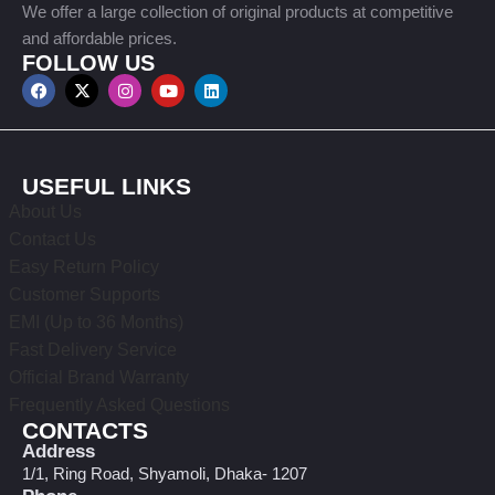
We offer a large collection of original products at competitive
and affordable prices.
FOLLOW US
USEFUL LINKS
About Us
Contact Us
Easy Return Policy
Customer Supports
EMI (Up to 36 Months)
Fast Delivery Service
Official Brand Warranty
Frequently Asked Questions
CONTACTS
Address
1/1, Ring Road, Shyamoli, Dhaka- 1207