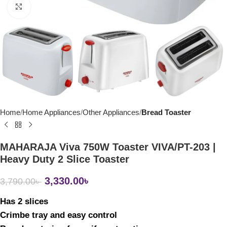
Click to enlarge
Home
Home Appliances
Other Appliances
Bread Toaster
MAHARAJA Viva 750W Toaster VIVA/PT-203 |
Heavy Duty 2 Slice Toaster
3,330.00
৳
3,790.00
৳
Has 2 slices
Crimbe tray and easy control