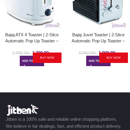
Bajaj ATX 4 Toaster | 2-Slice
Bajaj Juvel Toaster | 2-Slice
Automatic Pop Up Toaster –
Automatic Pop Up Toaster –
750Watt
750Watt
1,700.00
৳
1,900.00
৳
2,985.00
৳
3,560.00
৳
BUY NOW
BUY NOW
ADD TO CART
ADD TO CART
Jitben is a 100% safe and reliable online shopping platform.
We believe in fair dealings, fast, and efficient product delivery.