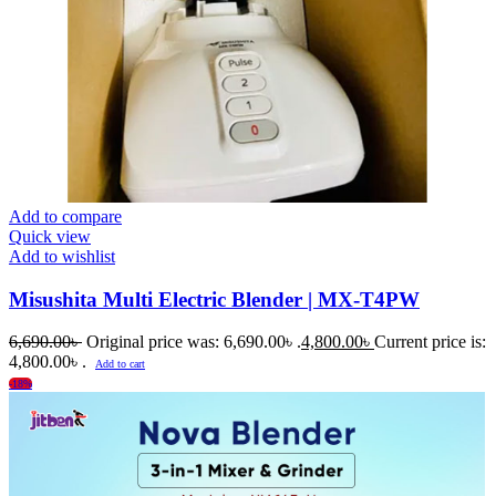
Add to compare
Quick view
Add to wishlist
Misushita Multi Electric Blender | MX-T4PW
6,690.00
৳
Original price was: 6,690.00৳ .
4,800.00
৳
Current price is:
4,800.00৳ .
Add to cart
-18%