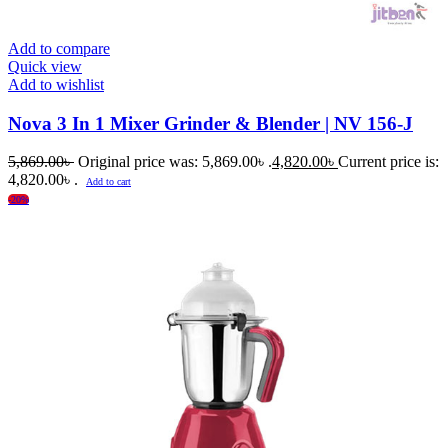
Add to compare
Quick view
Add to wishlist
Nova 3 In 1 Mixer Grinder & Blender | NV 156-J
5,869.00
৳
Original price was: 5,869.00৳ .
4,820.00
৳
Current price is:
4,820.00৳ .
Add to cart
-20%