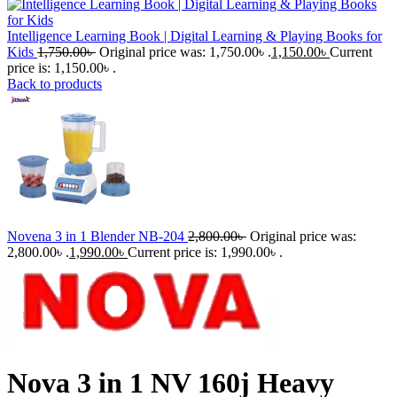
Intelligence Learning Book | Digital Learning & Playing Books for
Kids
1,750.00
৳
Original price was: 1,750.00৳ .
1,150.00
৳
Current
price is: 1,150.00৳ .
Back to products
Novena 3 in 1 Blender NB-204
2,800.00
৳
Original price was:
2,800.00৳ .
1,990.00
৳
Current price is: 1,990.00৳ .
Nova 3 in 1 NV 160j Heavy