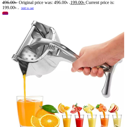
496.00
৳
Original price was: 496.00৳ .
199.00
৳
Current price is:
199.00৳ .
Add to cart
-50%