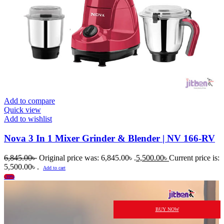
Add to compare
Quick view
Add to wishlist
Nova 3 In 1 Mixer Grinder & Blender | NV 166-RV
6,845.00
৳
Original price was: 6,845.00৳ .
5,500.00
৳
Current price is:
5,500.00৳ .
Add to cart
-39%
BUY NOW
BUY NOW
BUY NOW
BUY NOW
BUY NOW
BUY NOW
BUY NOW
BUY NOW
BUY NOW
BUY NOW
BUY NOW
BUY NOW