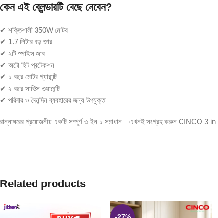
কেন এই ব্লেন্ডারটি বেছে নেবেন?
✔ শক্তিশালী 350W মোটর
✔ 1.7 লিটার বড় জার
✔ ২টি স্পাইস জার
✔ অটো হিট প্রটেকশন
✔ ১ বছর মোটর গ্যারান্টি
✔ ২ বছর সার্ভিস ওয়ারেন্টি
✔ পরিবার ও দৈনন্দিন ব্যবহারের জন্য উপযুক্ত
রান্নাঘরের প্রয়োজনীয় একটি সম্পূর্ণ ৩ ইন ১ সমাধান – এখনই সংগ্রহ করুন CINCO 3 
Related products
-27%