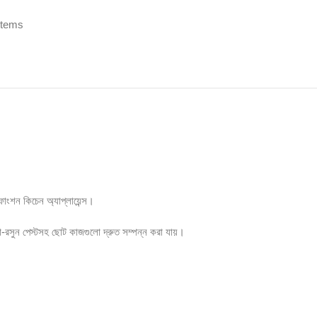
Items
াংশন কিচেন অ্যাপ্লায়েন্স।
আদা-রসুন পেস্টসহ ছোট কাজগুলো দ্রুত সম্পন্ন করা যায়।