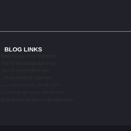
BLOG LINKS
Best Heavy Duty Blenders
Top 10 Rechargeable Fans
সেরা ৭ টি ছেলেদের ট্রাভেল ব্যাগ
১০টি নতুন ডিজাইনের লেডিস ব্যাগ
১০০০ টাকার মধ্যে ৫টি সেরা স্মার্ট ওয়াচ!
২০২৫ সালের স্কুল ব্যাগের সেরা কালেকশন
Best Room Heaters In Bangladesh