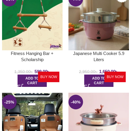
Fitness Hanging Bar +
Japanese Multi Cooker 5.9
Scholarship
Liters
599.00
৳
1,650.00
৳
1,350.00
৳
2,950.00
৳
BUY NOW
BUY NOW
ADD TO
ADD TO
CART
CART
-25%
-40%