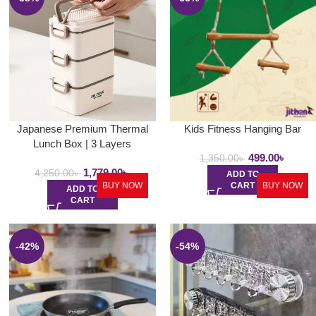
Japanese Premium Thermal
Kids Fitness Hanging Bar
Lunch Box | 3 Layers
499.00
৳
1,350.00
৳
1,779.00
৳
4,250.00
৳
ADD TO
BUY NOW
CART
BUY NOW
ADD TO
CART
-42%
-54%