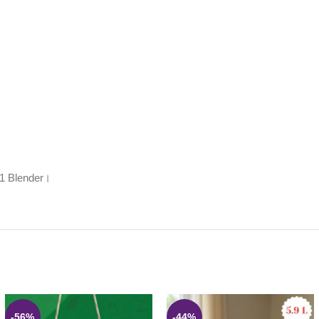
in 1 Blender।
-56%
-44%