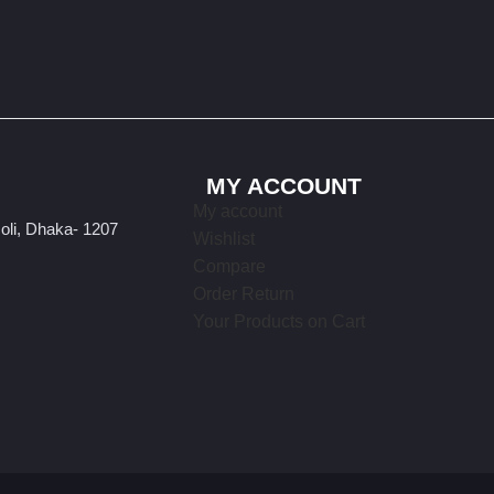
MY ACCOUNT
My account
oli, Dhaka- 1207
Wishlist
Compare
Order Return
Your Products on Cart