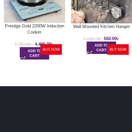
Prestige Gold 2200W Induction
Wall Mounted Kitchen Hanger
Cooker
550.00
৳
1,190.00
৳
4,490.00
৳
7,750.00
৳
ADD TO
BUY NOW
BUY NOW
CART
ADD TO
CART