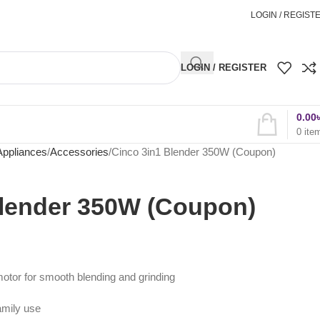
অর্ডার করতে কল করুন
01898827996
LOGIN / REGIST
LOGIN / REGISTER
0.00
0
ite
Appliances
Accessories
Cinco 3in1 Blender 350W (Coupon)
Blender 350W (Coupon)
otor for smooth blending and grinding
family use