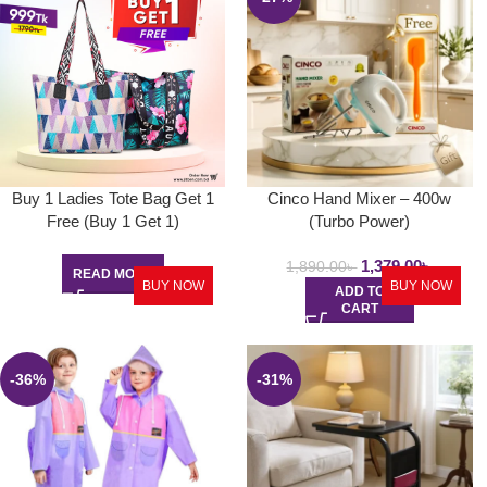
Buy 1 Ladies Tote Bag Get 1
Cinco Hand Mixer – 400w
Free (Buy 1 Get 1)
(Turbo Power)
1,379.00
৳
1,890.00
৳
READ MORE
BUY NOW
BUY NOW
ADD TO
CART
-36%
-31%