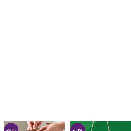
-58%
-63%