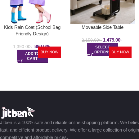
Kids Rain Coat (School Bag
Moveable Side Table
Friendly Design)
1,479.00
৳
2,150.00
৳
890.00
৳
1,390.00
৳
SELECT
BUY NOW
OPTIONS
BUY NOW
ADD TO
CART
Jitben is a 100% safe and reliable online shopping platform. We believe
fast, and efficient product delivery. We offer a large collection of origi
competitive and affordable prices.