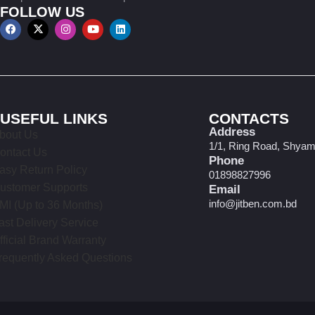
FOLLOW US
USEFUL LINKS
CONTACTS
Address
bout Us
1/1, Ring Road, Shyam
ontact Us
Phone
asy Return Policy
01898827996
ustomer Supports
Email
info@jitben.com.bd
MI (Up to 36 Months)
ast Delivery Service
fficial Brand Warranty
requently Asked Questions