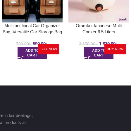
Multifunctional Car Organizer
Oramko Japanese Multi
Bag, Versatile Car Storage Bag
Cooker 6.5 Liters
| Car Hanging Back-Seat
590.00
৳
1,879.00
৳
Organizer Bag
790.00
৳
3,150.00
৳
BUY NOW
BUY NOW
ADD TO
ADD TO
CART
CART
 in fair dealings,
nal products at