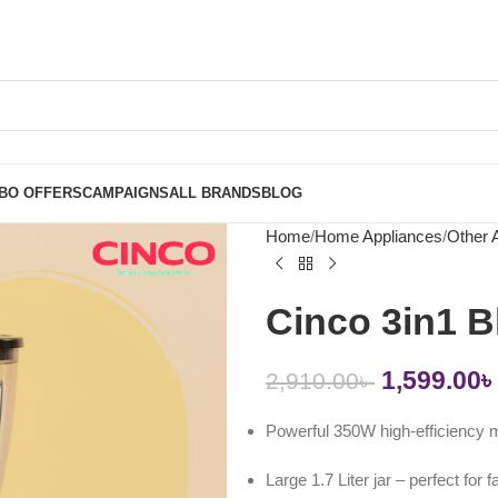
BO OFFERS
CAMPAIGNS
ALL BRANDS
BLOG
Home
Home Appliances
Other 
Cinco 3in1 
1,599.00
৳
2,910.00
৳
Powerful 350W high-efficiency m
Large 1.7 Liter jar – perfect for 